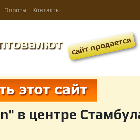
Опросы
Контакты
иптовалют
in" в центре Стамбул