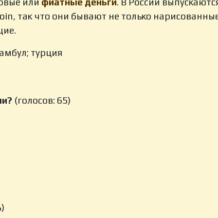
ровые или
фиатные деньги
. В России выпускаются
coin, так что они бывают не только нарисованные
щие.
тамбул; турция
ми?
(голосов: 65)
)