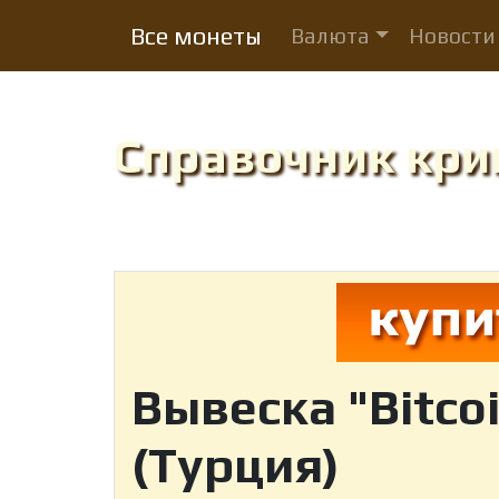
Все монеты
Валюта
Новости
Справочник кр
Вывеска "Bitco
(Турция)