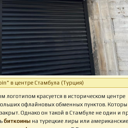
oin" в центре Стамбула (Турция)
им логотипом красуется в историческом центре
больших офлайновых обменных пунктов. Который
акрыт. Однако он такой в Стамбуле не один и п
ть
биткоины
на турецкие лиры или американски